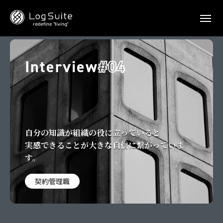
RECRUITEトップ
・
スタッフ紹介
Interview
#04
自分の知識が組織の役に立っていると
実感できることが大きな自信に繋がっていま
す。
契約管理職