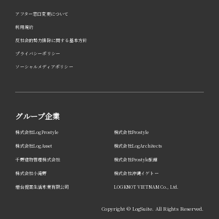
アフター窓口変更について
利用規約
反社会的勢力排除に関する基本方針
プライバシーポリシー
ソーシャルメディアポリシー
グループ企業
株式会社LogProstyle
株式会社Prostyle
株式会社LogAsset
株式会社LogArchitects
千野建物管理株式会社
株式会社Prostyle旅館
株式会社小滝野
株式会社沖縄イゲトー
煙台提案生活木業有限公司
LOGKNOT VIETNAM Co., Ltd.
Copyright © LogSuite. All Rights Reserved.