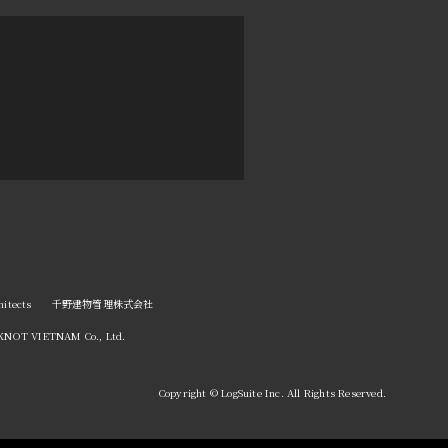
tects
千野建物管理株式会社
NOT VIETNAM Co., Ltd.
Copyright © LogSuite Inc. All Rights Reserved.