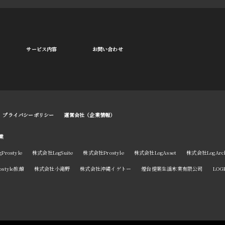
サービス内容
お問い合わせ
プライバシーポリシー
運営会社（企業情報）
業
rostyle
株式会社LogSuite
株式会社Prostyle
株式会社LogAsset
株式会社LogArchi
style旅館
株式会社小滝野
株式会社沖縄イゲトー
煙台提案生活木業有限公司
LOGK