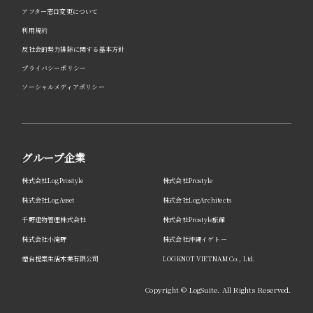
アフター窓口変更について
利用規約
反社会的勢力排除に関する基本方針
プライバシーポリシー
ソーシャルメディアポリシー
グループ企業
株式会社LogProstyle
株式会社Prostyle
株式会社LogAsset
株式会社LogArchitects
千野建物管理株式会社
株式会社Prostyle旅館
株式会社小滝野
株式会社沖縄イゲトー
煙台提案生活木業有限公司
LOGKNOT VIETNAM Co., Ltd.
Copyright © LogSuite. All Rights Reserved.